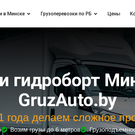
и в Минске
Грузоперевозки по РБ
Цены
К
и гидроборт Ми
GruzAuto.by
11 года делаем сложное пр
о
Возим грузы до 6 метров
Грузоподъемнос