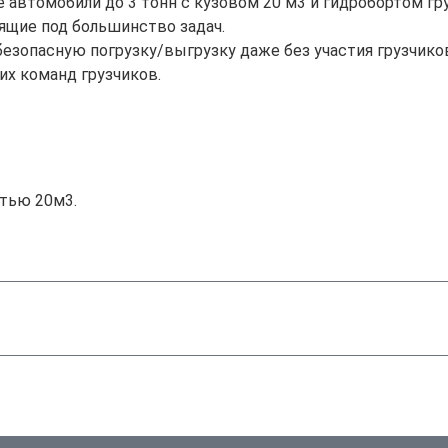
е автомобили до 3 тонн с кузовом 20 м3 и гидробортом г
дящие под большинство задач.
езопасную погрузку/выгрузку даже без участия грузчико
их команд грузчиков.
тью 20м3.