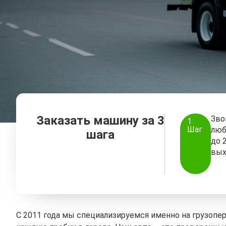
Заказать машину за 3
Зво
1
Шаг
люб
шага
до 
вых
C 2011 года мы специализируемся именно на грузопер